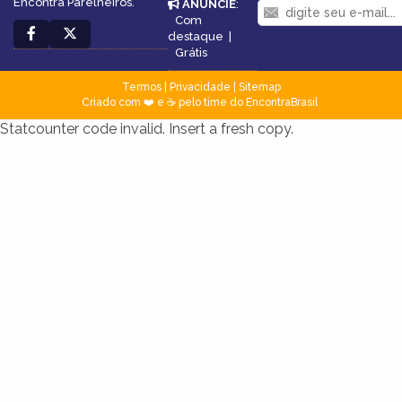
Encontra Parelheiros.
ANUNCIE
:
Com
destaque
|
Grátis
Termos
|
Privacidade
|
Sitemap
Criado com ❤️ e ☕ pelo time do EncontraBrasil
Statcounter code invalid. Insert a fresh copy.