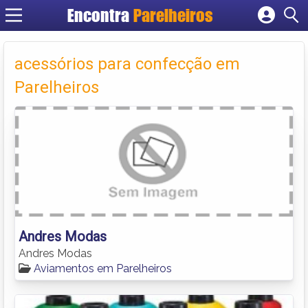
Encontra
Parelheiros
Cadastrar empresa
Fazer login
acessórios para confecção em
Criar conta
Parelheiros
Andres Modas
Andres Modas
Aviamentos em Parelheiros