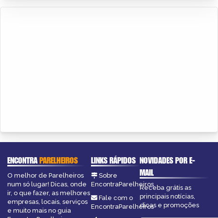
ENCONTRA
PARELHEIROS
LINKS RÁPIDOS
NOVIDADES POR E-
MAIL
O melhor de Parelheiros
Sobre
num só lugar! Dicas, onde
EncontraParelheiros
Receba grátis as
ir, o que fazer, as melhores
principais notícias,
Fale com o
empresas, locais, serviços
dicas e promoções
EncontraParelheiros
e muito mais no guia