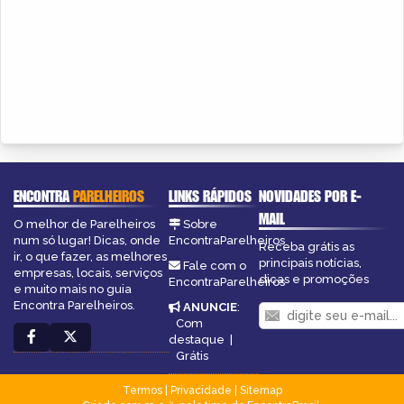
ENCONTRA
PARELHEIROS
LINKS RÁPIDOS
NOVIDADES POR E-
MAIL
O melhor de Parelheiros
Sobre
num só lugar! Dicas, onde
EncontraParelheiros
Receba grátis as
ir, o que fazer, as melhores
principais notícias,
Fale com o
empresas, locais, serviços
dicas e promoções
EncontraParelheiros
e muito mais no guia
Encontra Parelheiros.
ANUNCIE
:
Com
destaque
|
Grátis
Termos
|
Privacidade
|
Sitemap