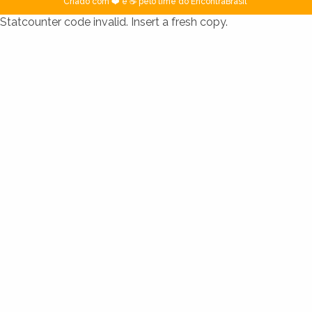
Criado com ❤️ e ☕ pelo time do EncontraBrasil
Statcounter code invalid. Insert a fresh copy.