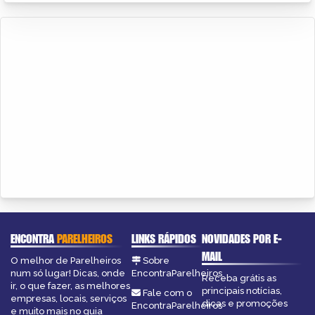
ENCONTRA
PARELHEIROS
LINKS RÁPIDOS
NOVIDADES POR E-
MAIL
O melhor de Parelheiros
Sobre
num só lugar! Dicas, onde
EncontraParelheiros
Receba grátis as
ir, o que fazer, as melhores
principais notícias,
Fale com o
empresas, locais, serviços
dicas e promoções
EncontraParelheiros
e muito mais no guia