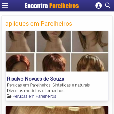
Encontra
Parelheiros
Cadastrar empresa
Fazer login
apliques em Parelheiros
Criar conta
Risalvo Novaes de Souza
Perucas em Parelheiros. Sintéticas e naturais.
Diversos modelos e tamanhos.
Perucas em Parelheiros