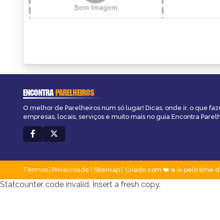
ENCONTRA
PARELHEIROS
O melhor de Parelheiros num só lugar! Dicas, onde ir, o que faz
empresas, locais, serviços e muito mais no guia Encontra Parelh
Termos
|
Privacidade
|
Sitemap
Criado com ❤️ e ☕ pelo time d
Statcounter code invalid. Insert a fresh copy.