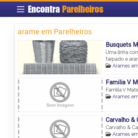
Encontra
Parelheiros
arame em Parelheiros
Busquets Ma
Uma linha com
farpado e ara
Arames em 
Familia V M
Familia V Mat
Arames em 
Carvalho & 
Carvalho & Ca
Arames em 