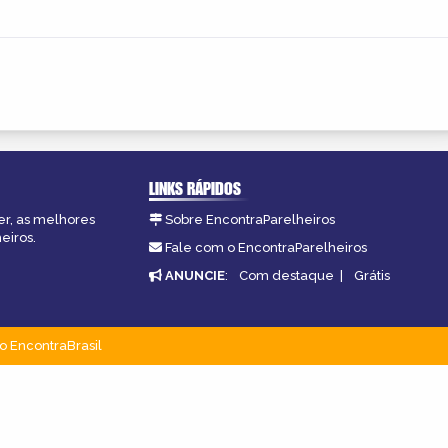
LINKS RÁPIDOS
er, as melhores
Sobre EncontraParelheiros
eiros.
Fale com o EncontraParelheiros
ANUNCIE
:
Com destaque
|
Grátis
o EncontraBrasil