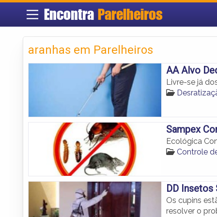
Encontra
Parelheiros
aranhas em Parelheiros
AA Alvo De
Livre-se já do
Desratizaç
Sampex Con
Ecológica Con
Controle d
DD Insetos 
Os cupins es
resolver o pr