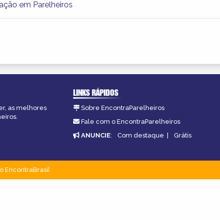
ação em Parelheiros
LINKS RÁPIDOS
er, as melhores
Sobre EncontraParelheiros
eiros.
Fale com o EncontraParelheiros
ANUNCIE
:
Com destaque
|
Grátis
o EncontraBrasil