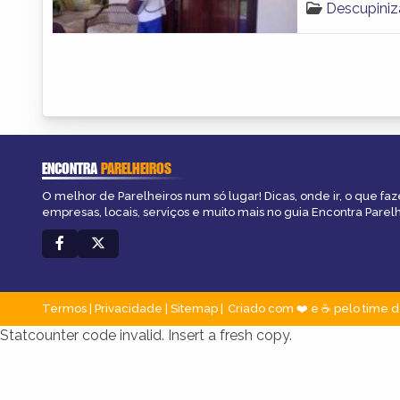
Descupiniz
ENCONTRA
PARELHEIROS
O melhor de Parelheiros num só lugar! Dicas, onde ir, o que faz
empresas, locais, serviços e muito mais no guia Encontra Parelh
Termos
|
Privacidade
|
Sitemap
Criado com ❤️ e ☕ pelo time d
Statcounter code invalid. Insert a fresh copy.