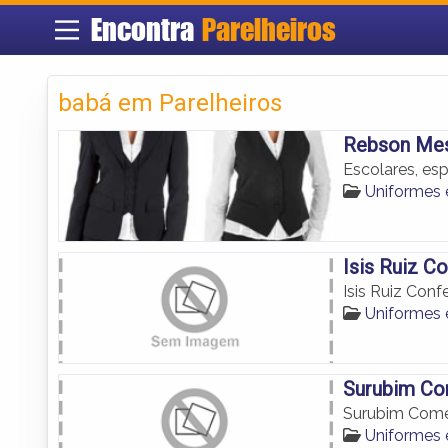
Encontra
Parelheiros
babá em Parelheiros
Rebson Mes
Escolares, esp
Uniformes 
Isis Ruiz C
Isis Ruiz Con
Uniformes 
Surubim Co
Surubim Comé
Uniformes 