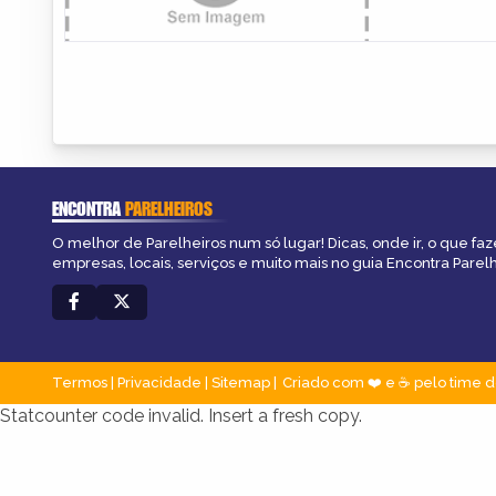
ENCONTRA
PARELHEIROS
O melhor de Parelheiros num só lugar! Dicas, onde ir, o que faz
empresas, locais, serviços e muito mais no guia Encontra Parelh
Termos
|
Privacidade
|
Sitemap
Criado com ❤️ e ☕ pelo time d
Statcounter code invalid. Insert a fresh copy.