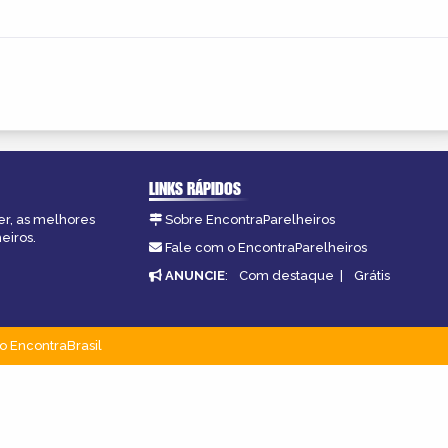
LINKS RÁPIDOS
er, as melhores
Sobre EncontraParelheiros
eiros.
Fale com o EncontraParelheiros
ANUNCIE
:
Com destaque
|
Grátis
o EncontraBrasil