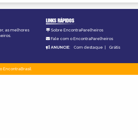
LINKS RÁPIDOS
er, as melhores
Sobre EncontraParelheiros
eiros.
Fale com o EncontraParelheiros
ANUNCIE
:
Com destaque
|
Grátis
o EncontraBrasil