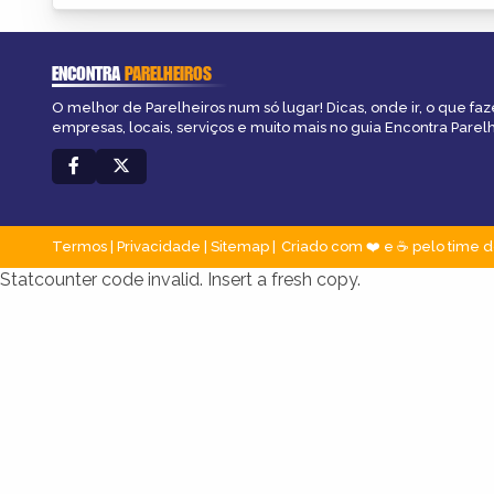
ENCONTRA
PARELHEIROS
O melhor de Parelheiros num só lugar! Dicas, onde ir, o que faz
empresas, locais, serviços e muito mais no guia Encontra Parelh
Termos
|
Privacidade
|
Sitemap
Criado com ❤️ e ☕ pelo time d
Statcounter code invalid. Insert a fresh copy.