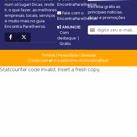
num só lugar! Dicas, onde
EncontraParelheiros
Receba grátis as
ir, o que fazer, as melhores
principais notícias,
Fale com o
empresas, locais, serviços
dicas e promoções
EncontraParelheiros
e muito mais no guia
Encontra Parelheiros.
ANUNCIE
:
Com
destaque
|
Grátis
Termos
|
Privacidade
|
Sitemap
Criado com ❤️ e ☕ pelo time do EncontraBrasil
Statcounter code invalid. Insert a fresh copy.