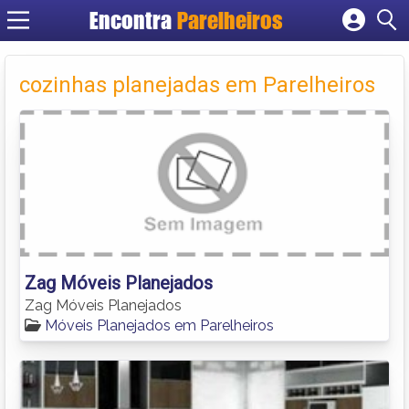
Encontra
Parelheiros
Cadastrar empresa
Fazer login
cozinhas planejadas em Parelheiros
Criar conta
Zag Móveis Planejados
Zag Móveis Planejados
Móveis Planejados em Parelheiros