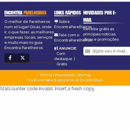
ENCONTRA
PARELHEIROS
LINKS RÁPIDOS
NOVIDADES POR E-
MAIL
O melhor de Parelheiros
Sobre
num só lugar! Dicas, onde
EncontraParelheiros
Receba grátis as
ir, o que fazer, as melhores
principais notícias,
Fale com o
empresas, locais, serviços
dicas e promoções
EncontraParelheiros
e muito mais no guia
Encontra Parelheiros.
ANUNCIE
:
Com
destaque
|
Grátis
Termos
|
Privacidade
|
Sitemap
Criado com ❤️ e ☕ pelo time do EncontraBrasil
Statcounter code invalid. Insert a fresh copy.