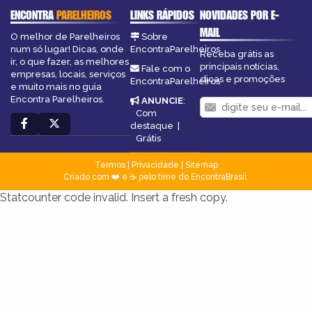
ENCONTRA
PARELHEIROS
LINKS RÁPIDOS
NOVIDADES POR E-
MAIL
O melhor de Parelheiros
Sobre
num só lugar! Dicas, onde
EncontraParelheiros
Receba grátis as
ir, o que fazer, as melhores
principais notícias,
Fale com o
empresas, locais, serviços
dicas e promoções
EncontraParelheiros
e muito mais no guia
Encontra Parelheiros.
ANUNCIE
:
Com
destaque
|
Grátis
Termos
|
Privacidade
|
Sitemap
Criado com ❤️ e ☕ pelo time do EncontraBrasil
Statcounter code invalid. Insert a fresh copy.