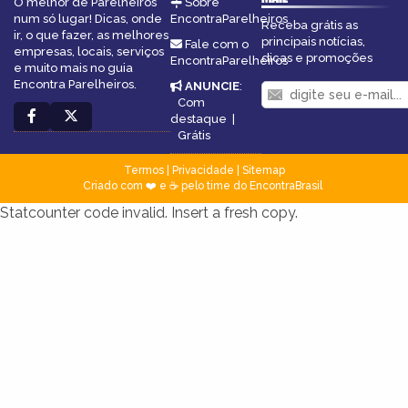
O melhor de Parelheiros
Sobre
num só lugar! Dicas, onde
EncontraParelheiros
Receba grátis as
ir, o que fazer, as melhores
principais notícias,
Fale com o
empresas, locais, serviços
dicas e promoções
EncontraParelheiros
e muito mais no guia
Encontra Parelheiros.
ANUNCIE
:
Com
destaque
|
Grátis
Termos
|
Privacidade
|
Sitemap
Criado com ❤️ e ☕ pelo time do EncontraBrasil
Statcounter code invalid. Insert a fresh copy.