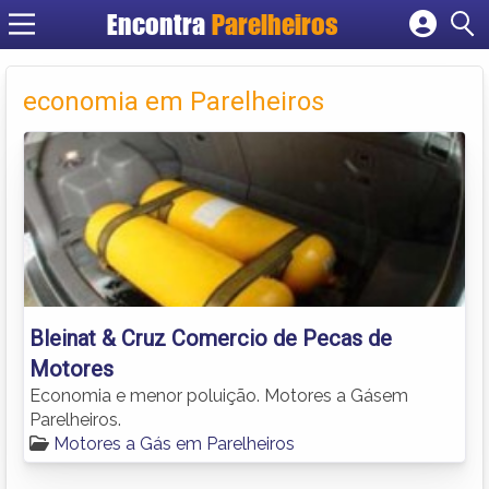
Encontra
Parelheiros
Cadastrar empresa
Fazer login
economia em Parelheiros
Criar conta
Bleinat & Cruz Comercio de Pecas de
Motores
Economia e menor poluição. Motores a Gásem
Parelheiros.
Motores a Gás em Parelheiros