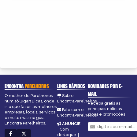
ENCONTRA
PARELHEIROS
LINKS RÁPIDOS
NOVIDADES POR E-
MAIL
O melhor de Parelheiros
Sobre
num só lugar! Dicas, onde
EncontraParelheiros
Receba grátis as
ir, o que fazer, as melhores
principais notícias,
Fale com o
empresas, locais, serviços
dicas e promoções
EncontraParelheiros
e muito mais no guia
Encontra Parelheiros.
ANUNCIE
:
Com
destaque
|