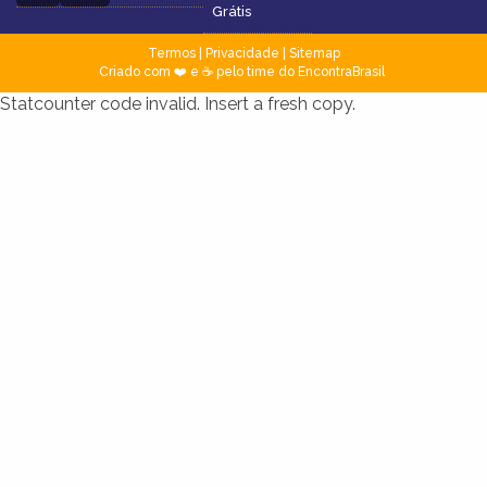
Grátis
Termos
|
Privacidade
|
Sitemap
Criado com ❤️ e ☕ pelo time do EncontraBrasil
Statcounter code invalid. Insert a fresh copy.