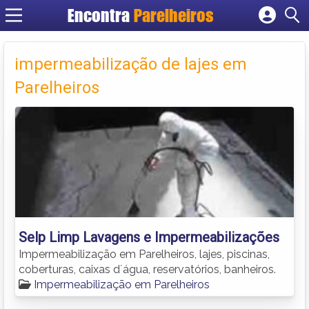
Encontra
Parelheiros
Cadastrar empresa
Fazer login
impermeabilização de lajes em
Criar conta
Parelheiros
Selp Limp Lavagens e Impermeabilizações
Impermeabilização em Parelheiros, lajes, piscinas,
coberturas, caixas d´água, reservatórios, banheiros.
Impermeabilização em Parelheiros