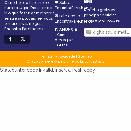
MAIL
O melhor de Parelheiros
Sobre
num só lugar! Dicas, onde
EncontraParelheiros
Receba grátis as
ir, o que fazer, as melhores
principais notícias,
Fale com o
empresas, locais, serviços
dicas e promoções
EncontraParelheiros
e muito mais no guia
Encontra Parelheiros.
ANUNCIE
:
Com
destaque
|
Grátis
Termos
|
Privacidade
|
Sitemap
Criado com ❤️ e ☕ pelo time do EncontraBrasil
Statcounter code invalid. Insert a fresh copy.