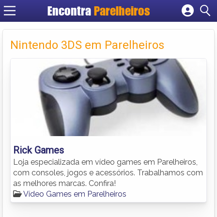
Encontra
Parelheiros
Cadastrar empresa
Fazer login
Nintendo 3DS em Parelheiros
Criar conta
Rick Games
Loja especializada em vídeo games em Parelheiros,
com consoles, jogos e acessórios. Trabalhamos com
as melhores marcas. Confira!
Vídeo Games em Parelheiros