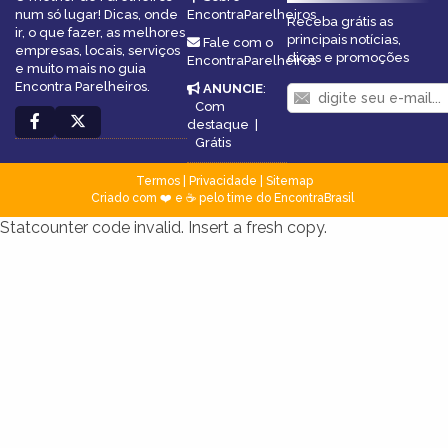
num só lugar! Dicas, onde
EncontraParelheiros
Receba grátis as
ir, o que fazer, as melhores
principais notícias,
Fale com o
empresas, locais, serviços
dicas e promoções
EncontraParelheiros
e muito mais no guia
Encontra Parelheiros.
ANUNCIE
:
Com
destaque
|
Grátis
Termos
|
Privacidade
|
Sitemap
Criado com ❤️ e ☕ pelo time do EncontraBrasil
Statcounter code invalid. Insert a fresh copy.