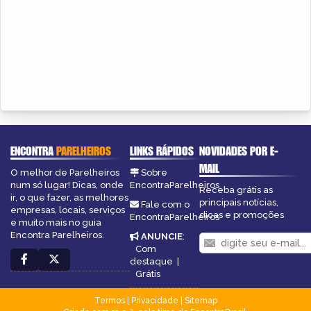
ENCONTRA
PARELHEIROS
LINKS RÁPIDOS
NOVIDADES POR E-
MAIL
O melhor de Parelheiros
Sobre
num só lugar! Dicas, onde
EncontraParelheiros
Receba grátis as
ir, o que fazer, as melhores
principais notícias,
Fale com o
empresas, locais, serviços
dicas e promoções
EncontraParelheiros
e muito mais no guia
Encontra Parelheiros.
ANUNCIE
:
Com
destaque
|
Grátis
Termos
|
Privacidade
|
Sitemap