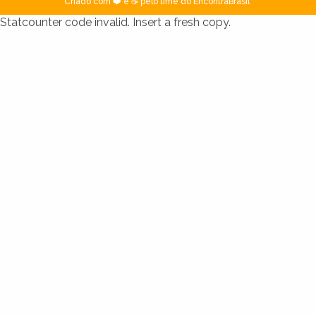
Criado com ❤️ e ☕ pelo time do EncontraBrasil
Statcounter code invalid. Insert a fresh copy.