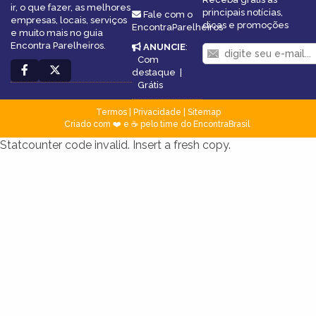
ir, o que fazer, as melhores
principais notícias,
Fale com o
empresas, locais, serviços
dicas e promoções
EncontraParelheiros
e muito mais no guia
Encontra Parelheiros.
ANUNCIE
:
Com
destaque
|
Grátis
Termos
|
Privacidade
|
Sitemap
Criado com ❤️ e ☕ pelo time do EncontraBrasil
Statcounter code invalid. Insert a fresh copy.