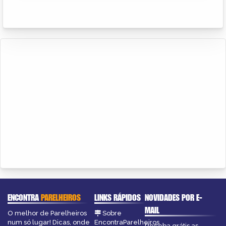
ENCONTRA
PARELHEIROS
LINKS RÁPIDOS
NOVIDADES POR E-
MAIL
O melhor de Parelheiros
Sobre
num só lugar! Dicas, onde
EncontraParelheiros
Receba grátis as