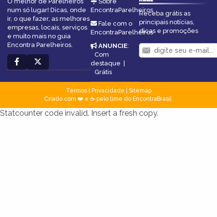
O melhor de Parelheiros
Sobre
num só lugar! Dicas, onde
EncontraParelheiros
Receba grátis as
ir, o que fazer, as melhores
principais notícias,
Fale com o
empresas, locais, serviços
dicas e promoções
EncontraParelheiros
e muito mais no guia
Encontra Parelheiros.
ANUNCIE
:
Com
destaque
|
Grátis
Termos
|
Privacidade
|
Sitemap
Criado com ❤️ e ☕ pelo time do EncontraBrasil
Statcounter code invalid. Insert a fresh copy.