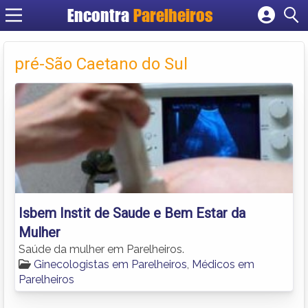
Encontra
Parelheiros
Cadastrar empresa
Fazer login
pré-São Caetano do Sul
Criar conta
Isbem Instit de Saude e Bem Estar da
Mulher
Saúde da mulher em Parelheiros.
Ginecologistas em Parelheiros
,
Médicos em
Parelheiros