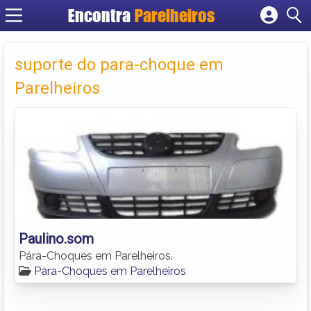
Encontra
Parelheiros
Cadastrar empresa
Fazer login
suporte do para-choque em
Criar conta
Parelheiros
Paulino.som
Pára-Choques em Parelheiros.
Pára-Choques em Parelheiros