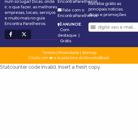
num só lugar! Dicas, onde
EncontraParelheiros
Receba grátis as
ir, o que fazer, as melhores
principais notícias,
Fale com o
empresas, locais, serviços
dicas e promoções
EncontraParelheiros
e muito mais no guia
Encontra Parelheiros.
ANUNCIE
:
Com
destaque
|
Grátis
Termos
|
Privacidade
|
Sitemap
Criado com ❤️ e ☕ pelo time do EncontraBrasil
Statcounter code invalid. Insert a fresh copy.