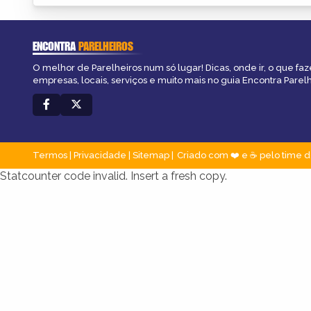
ENCONTRA
PARELHEIROS
O melhor de Parelheiros num só lugar! Dicas, onde ir, o que faz
empresas, locais, serviços e muito mais no guia Encontra Parelh
Termos
|
Privacidade
|
Sitemap
Criado com ❤️ e ☕ pelo time d
Statcounter code invalid. Insert a fresh copy.