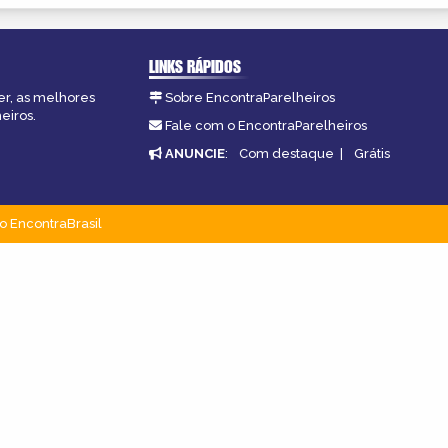
LINKS RÁPIDOS
er, as melhores
Sobre EncontraParelheiros
eiros.
Fale com o EncontraParelheiros
ANUNCIE
:
Com destaque
|
Grátis
o EncontraBrasil