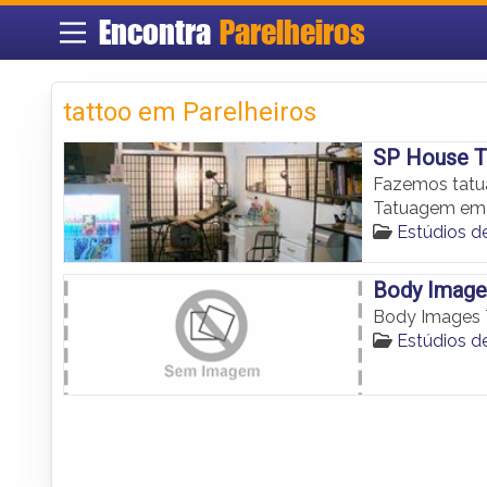
Encontra
Parelheiros
tattoo em Parelheiros
SP House Ta
Fazemos tatua
Tatuagem em P
Estúdios d
Body Image
Body Images 
Estúdios d