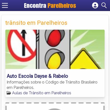
Encontra
Parelheiros
Cadastrar empresa
Fazer login
trânsito em Parelheiros
Criar conta
Auto Escola Dayse & Rabelo
Informações sobre o Código de Trânsito Brasileiro
em Parelheiros.
Aulas de Trânsito em Parelheiros