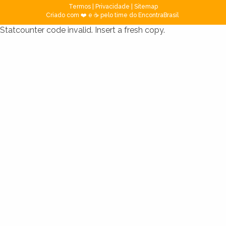
Termos
|
Privacidade
|
Sitemap
Criado com ❤️ e ☕ pelo time do EncontraBrasil
Statcounter code invalid. Insert a fresh copy.