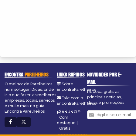
ENCONTRA
PARELHEIROS
LINKS RÁPIDOS
NOVIDADES POR E-
MAIL
O melhor de Parelheiros
Sobre
num só lugar! Dicas, onde
EncontraParelheiros
Receba grátis as
ir, o que fazer, as melhores
principais notícias,
Fale com o
empresas, locais, serviços
dicas e promoções
EncontraParelheiros
e muito mais no guia
Encontra Parelheiros.
ANUNCIE
:
Com
destaque
|
Grátis