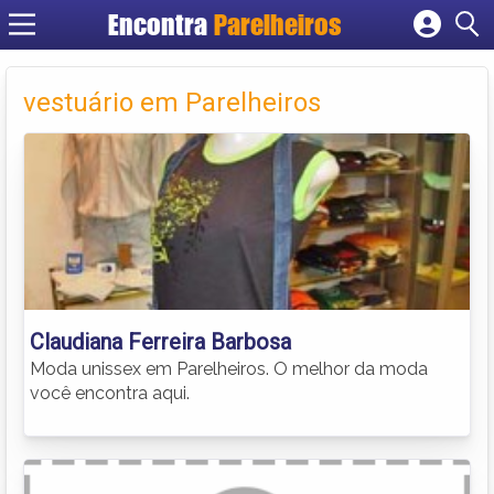
Encontra
Parelheiros
Cadastrar empresa
Fazer login
vestuário em Parelheiros
Criar conta
Claudiana Ferreira Barbosa
Moda unissex em Parelheiros. O melhor da moda
você encontra aqui.