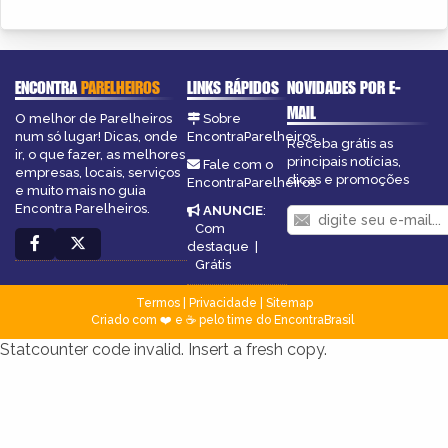
ENCONTRA
PARELHEIROS
LINKS RÁPIDOS
NOVIDADES POR E-
MAIL
O melhor de Parelheiros
Sobre
num só lugar! Dicas, onde
EncontraParelheiros
Receba grátis as
ir, o que fazer, as melhores
principais notícias,
Fale com o
empresas, locais, serviços
dicas e promoções
EncontraParelheiros
e muito mais no guia
Encontra Parelheiros.
ANUNCIE
:
Com
destaque
|
Grátis
Termos
|
Privacidade
|
Sitemap
Criado com ❤️ e ☕ pelo time do EncontraBrasil
Statcounter code invalid. Insert a fresh copy.