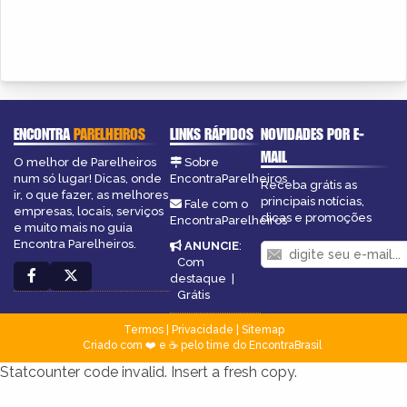
ENCONTRA
PARELHEIROS
LINKS RÁPIDOS
NOVIDADES POR E-
MAIL
O melhor de Parelheiros
Sobre
num só lugar! Dicas, onde
EncontraParelheiros
Receba grátis as
ir, o que fazer, as melhores
principais notícias,
Fale com o
empresas, locais, serviços
dicas e promoções
EncontraParelheiros
e muito mais no guia
Encontra Parelheiros.
ANUNCIE
:
Com
destaque
|
Grátis
Termos
|
Privacidade
|
Sitemap
Criado com ❤️ e ☕ pelo time do EncontraBrasil
Statcounter code invalid. Insert a fresh copy.