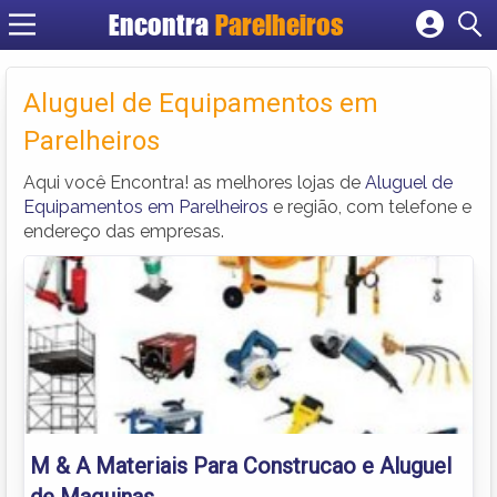
Encontra
Parelheiros
Cadastrar empresa
Fazer login
Aluguel de Equipamentos em
Criar conta
Parelheiros
Aqui você Encontra! as melhores lojas de
Aluguel de
Equipamentos em Parelheiros
e região, com telefone e
endereço das empresas.
M & A Materiais Para Construcao e Aluguel
de Maquinas