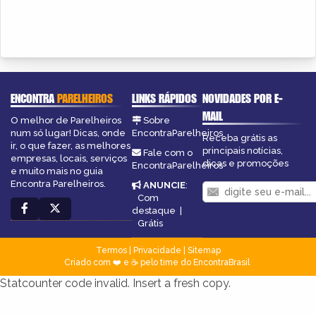
ENCONTRA
PARELHEIROS
LINKS RÁPIDOS
NOVIDADES POR E-
MAIL
O melhor de Parelheiros
Sobre
num só lugar! Dicas, onde
EncontraParelheiros
Receba grátis as
ir, o que fazer, as melhores
principais notícias,
Fale com o
empresas, locais, serviços
dicas e promoções
EncontraParelheiros
e muito mais no guia
Encontra Parelheiros.
ANUNCIE
:
Com
destaque
|
Grátis
Termos
|
Privacidade
|
Sitemap
Criado com ❤️ e ☕ pelo time do EncontraBrasil
Statcounter code invalid. Insert a fresh copy.