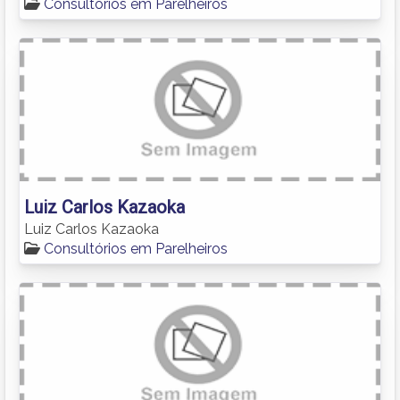
Consultórios em Parelheiros
Luiz Carlos Kazaoka
Luiz Carlos Kazaoka
Consultórios em Parelheiros