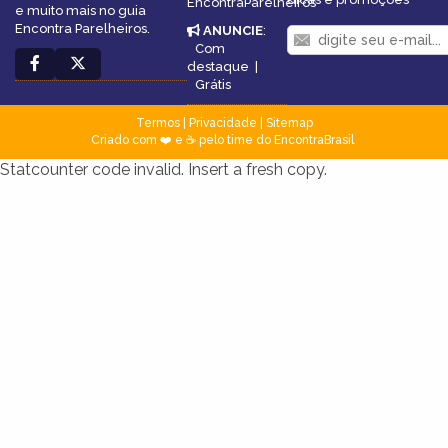
EncontraParelheiros
e muito mais no guia
Encontra Parelheiros.
ANUNCIE
:
Com
destaque
|
Grátis
Termos
|
Privacidade
|
Sitemap
Criado com ❤️ e ☕ pelo time do EncontraBrasil
Statcounter code invalid. Insert a fresh copy.