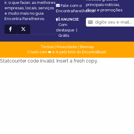
ir, o que fazer, as melhores
principais notícias,
Fale com o
empresas, locais, serviços
dicas e promoções
EncontraParelheiros
e muito mais no guia
Encontra Parelheiros.
ANUNCIE
:
Com
destaque
|
Grátis
Termos
|
Privacidade
|
Sitemap
Criado com ❤️ e ☕ pelo time do EncontraBrasil
Statcounter code invalid. Insert a fresh copy.