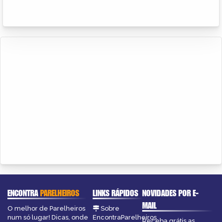
ENCONTRA
PARELHEIROS
LINKS RÁPIDOS
NOVIDADES POR E-
MAIL
O melhor de Parelheiros
Sobre
num só lugar! Dicas, onde
EncontraParelheiros
Receba grátis as