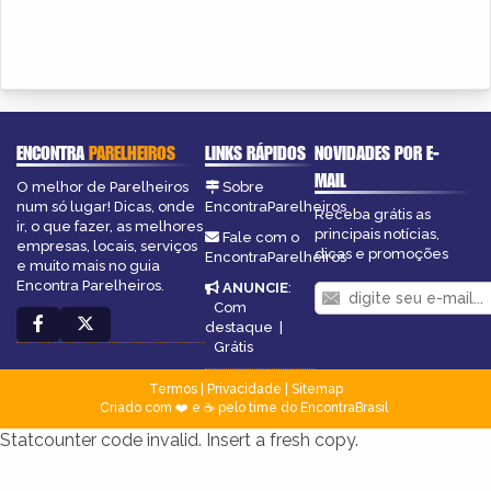
ENCONTRA
PARELHEIROS
LINKS RÁPIDOS
NOVIDADES POR E-
MAIL
O melhor de Parelheiros
Sobre
num só lugar! Dicas, onde
EncontraParelheiros
Receba grátis as
ir, o que fazer, as melhores
principais notícias,
Fale com o
empresas, locais, serviços
dicas e promoções
EncontraParelheiros
e muito mais no guia
Encontra Parelheiros.
ANUNCIE
:
Com
destaque
|
Grátis
Termos
|
Privacidade
|
Sitemap
Criado com ❤️ e ☕ pelo time do EncontraBrasil
Statcounter code invalid. Insert a fresh copy.