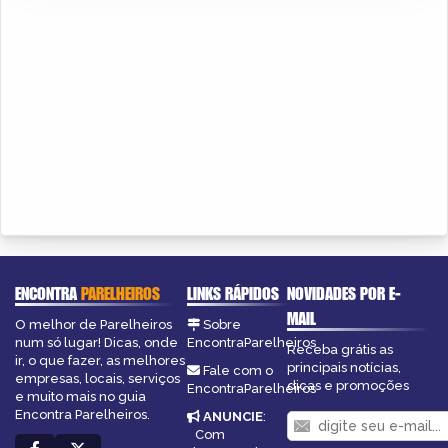
ENCONTRA
PARELHEIROS
LINKS RÁPIDOS
NOVIDADES POR E-
MAIL
O melhor de Parelheiros
Sobre
num só lugar! Dicas, onde
EncontraParelheiros
Receba grátis as
ir, o que fazer, as melhores
principais notícias,
Fale com o
empresas, locais, serviços
dicas e promoções
EncontraParelheiros
e muito mais no guia
Encontra Parelheiros.
ANUNCIE
:
Com