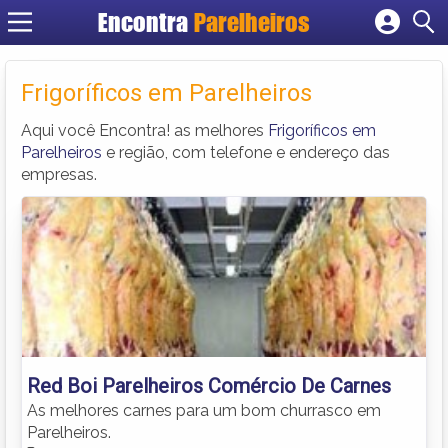
Encontra
Parelheiros
Cadastrar empresa
Fazer login
Frigoríficos em Parelheiros
Criar conta
Aqui você Encontra! as melhores
Frigoríficos em
Parelheiros
e região, com telefone e endereço das
empresas.
Red Boi Parelheiros Comércio De Carnes
As melhores carnes para um bom churrasco em
Parelheiros.