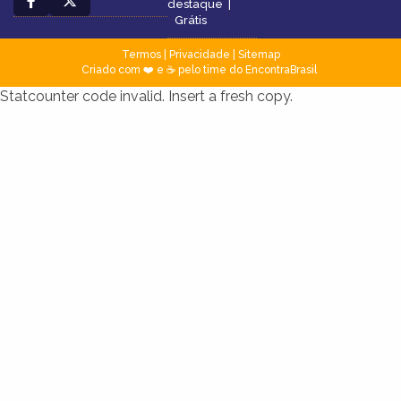
destaque
|
Grátis
Termos
|
Privacidade
|
Sitemap
Criado com ❤️ e ☕ pelo time do EncontraBrasil
Statcounter code invalid. Insert a fresh copy.