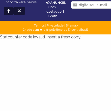
Encontra Parelheiros.
ANUNCIE
:
Com
destaque
|
Grátis
Termos
|
Privacidade
|
Sitemap
Criado com ❤️ e ☕ pelo time do EncontraBrasil
Statcounter code invalid. Insert a fresh copy.