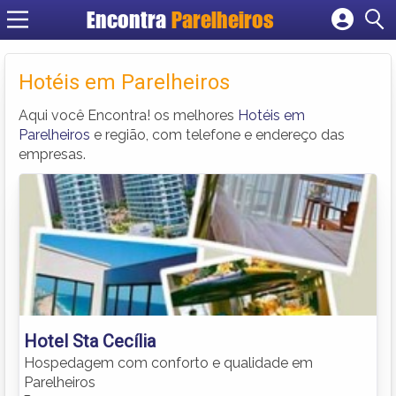
Encontra
Parelheiros
Cadastrar empresa
Fazer login
Hotéis em Parelheiros
Criar conta
Aqui você Encontra! os melhores
Hotéis em
Parelheiros
e região, com telefone e endereço das
empresas.
Hotel Sta Cecília
Hospedagem com conforto e qualidade em
Parelheiros