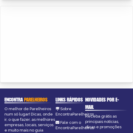
ENCONTRA
PARELHEIROS
LINKS RÁPIDOS
NOVIDADES POR E-
MAIL
O melhor de Parelheiros
Sobre
num só lugar! Dicas, onde
EncontraParelheiros
Receba grátis as
ir, o que fazer, as melhores
principais notícias,
Fale com o
empresas, locais, serviços
dicas e promoções
EncontraParelheiros
e muito mais no guia