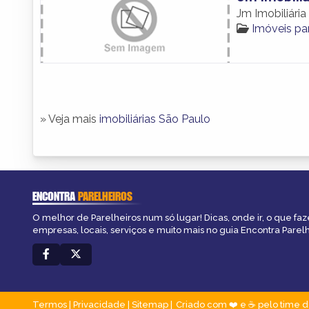
Jm Imobiliária
Imóveis pa
» Veja mais
imobiliárias São Paulo
ENCONTRA
PARELHEIROS
O melhor de Parelheiros num só lugar! Dicas, onde ir, o que faz
empresas, locais, serviços e muito mais no guia Encontra Parelh
Termos
|
Privacidade
|
Sitemap
Criado com ❤️ e ☕ pelo time d