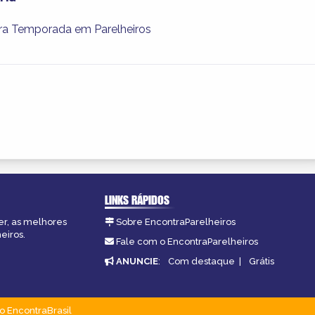
ra Temporada em Parelheiros
LINKS RÁPIDOS
er, as melhores
Sobre EncontraParelheiros
eiros.
Fale com o EncontraParelheiros
ANUNCIE
:
Com destaque
|
Grátis
o EncontraBrasil