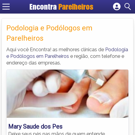
Encontra
Parelheiros
Cadastrar empresa
Fazer login
Podologia e Podólogos em
Criar conta
Parelheiros
Aqui você Encontra! as melhores clínicas de
Podologia
e Podólogos em Parelheiros
e região, com telefone e
endereço das empresas.
Mary Saude dos Pes
Deixe seus pés nas mãos de quem entende,