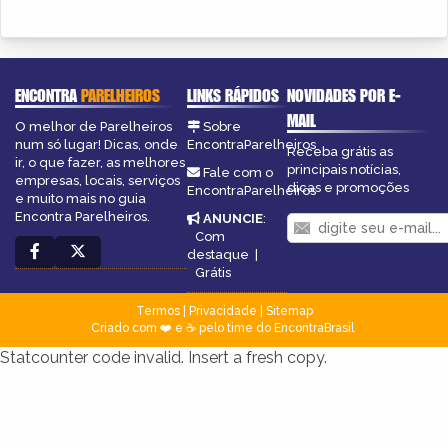
ENCONTRA
PARELHEIROS
LINKS RÁPIDOS
NOVIDADES POR E-
MAIL
O melhor de Parelheiros
Sobre
num só lugar! Dicas, onde
EncontraParelheiros
Receba grátis as
ir, o que fazer, as melhores
principais notícias,
Fale com o
empresas, locais, serviços
dicas e promoções
EncontraParelheiros
e muito mais no guia
Encontra Parelheiros.
ANUNCIE
:
Com
destaque
|
Grátis
Termos
|
Privacidade
|
Sitemap
Criado com ❤️ e ☕ pelo time do EncontraBrasil
Statcounter code invalid. Insert a fresh copy.