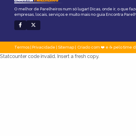
O melhor de Parelheiros num só lugar! Dicas, onde ir, o que faz
empresas, locais, serviços e muito mais no guia Encontra Parelh
Termos
|
Privacidade
|
Sitemap
Criado com ❤️ e ☕ pelo time d
Statcounter code invalid. Insert a fresh copy.