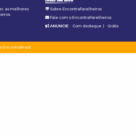
er, as melhores
Sobre EncontraParelheiros
eiros.
Fale com o EncontraParelheiros
ANUNCIE
:
Com destaque
|
Grátis
o EncontraBrasil