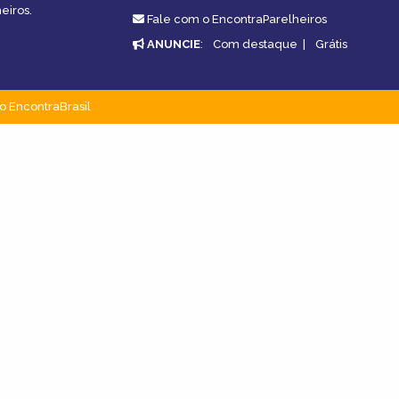
eiros.
Fale com o EncontraParelheiros
ANUNCIE
:
Com destaque
|
Grátis
o EncontraBrasil