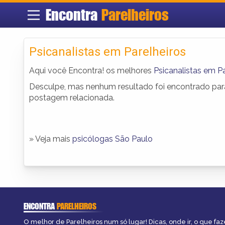
Encontra
Parelheiros
Psicanalistas em Parelheiros
Aqui você Encontra! os melhores
Psicanalistas em Pa
Desculpe, mas nenhum resultado foi encontrado para 
postagem relacionada.
» Veja mais
psicólogas São Paulo
ENCONTRA
PARELHEIROS
O melhor de Parelheiros num só lugar! Dicas, onde ir, o que faz