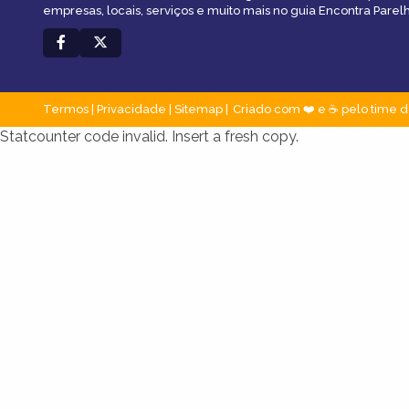
empresas, locais, serviços e muito mais no guia Encontra Parelh
Termos
|
Privacidade
|
Sitemap
Criado com ❤️ e ☕ pelo time d
Statcounter code invalid. Insert a fresh copy.