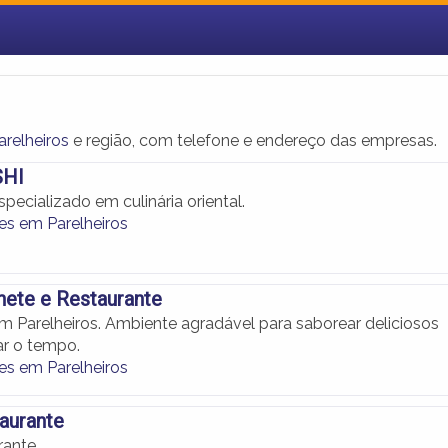
relheiros
e região, com telefone e endereço das empresas.
SHI
pecializado em culinária oriental.
es em Parelheiros
ete e Restaurante
m Parelheiros. Ambiente agradável para saborear deliciosos
ar o tempo.
es em Parelheiros
taurante
rante