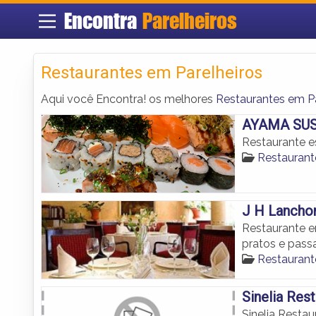
Encontra
Parelheiros
Restaurantes em Parelheiros
Aqui você Encontra! os melhores
Restaurantes em Pa
AYAMA SU
Restaurante es
Restaurant
J H Lanchon
Restaurante e
pratos e pass
Restaurant
Sinelia Res
Sinelia Restau