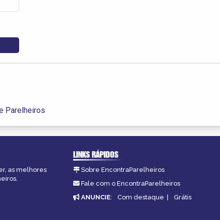
De Parelheiros
LINKS RÁPIDOS
er, as melhores
Sobre EncontraParelheiros
eiros.
Fale com o EncontraParelheiros
ANUNCIE
:
Com destaque
|
Grátis