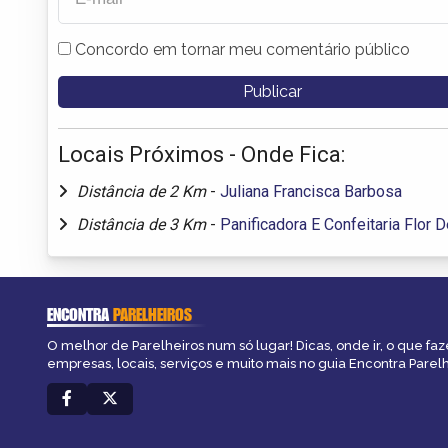
Concordo em tornar meu comentário público
Locais Próximos - Onde Fica:
Distância de 2 Km
-
Juliana Francisca Barbosa
Distância de 3 Km
-
Panificadora E Confeitaria Flor 
ENCONTRA
PARELHEIROS
O melhor de Parelheiros num só lugar! Dicas, onde ir, o que faz
empresas, locais, serviços e muito mais no guia Encontra Parelh