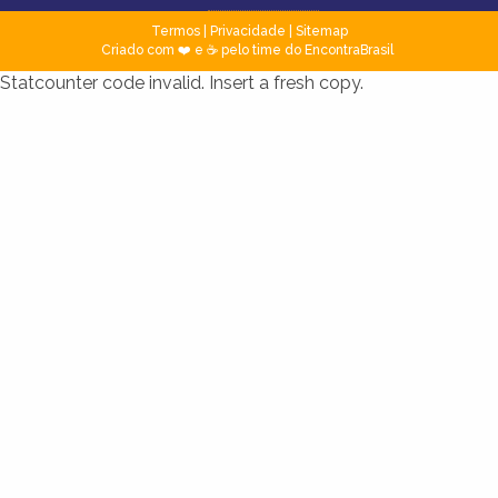
Termos
|
Privacidade
|
Sitemap
Criado com ❤️ e ☕ pelo time do EncontraBrasil
Statcounter code invalid. Insert a fresh copy.