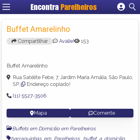
Encontra
Parelheiros
Cadastrar empresa
Fazer login
Buffet Amarelinho
Criar conta
Compartilhar
Avalie!
153
Buffet Amarelinho
Rua Satélite Febe, 7, Jardim Maria Amália, São Paulo,
SP,
Endereço copiado!
(11) 5527-3506
Mapa
Comente
Buffets em Domicílio em Parelheiros
barraquinhas em Parelheiros
,
buffet a domicilio