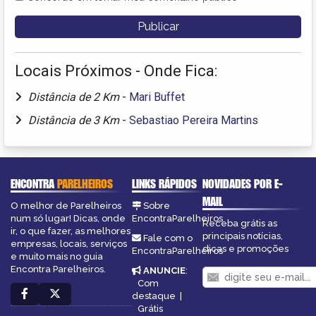
Locais Próximos - Onde Fica:
Distância de 2 Km
-
Mari Buffet
Distância de 3 Km
-
Sebastiao Pereira Martins
ENCONTRA
PARELHEIROS
LINKS RÁPIDOS
NOVIDADES POR E-
MAIL
O melhor de Parelheiros
Sobre
num só lugar! Dicas, onde
EncontraParelheiros
Receba grátis as
ir, o que fazer, as melhores
principais notícias,
Fale com o
empresas, locais, serviços
dicas e promoções
EncontraParelheiros
e muito mais no guia
Encontra Parelheiros.
ANUNCIE
:
Com
destaque
|
Grátis