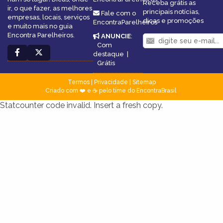
Receba grátis as
ir, o que fazer, as melhores
principais notícias,
Fale com o
empresas, locais, serviços
dicas e promoções
EncontraParelheiros
e muito mais no guia
Encontra Parelheiros.
ANUNCIE
:
Com
destaque
|
Grátis
Termos
|
Privacidade
|
Sitemap
Criado com ❤️ e ☕ pelo time do EncontraBrasil
Statcounter code invalid. Insert a fresh copy.