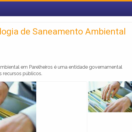
logia de Saneamento Ambiental
biental em Parelheiros é uma entidade governamental
 recursos públicos.