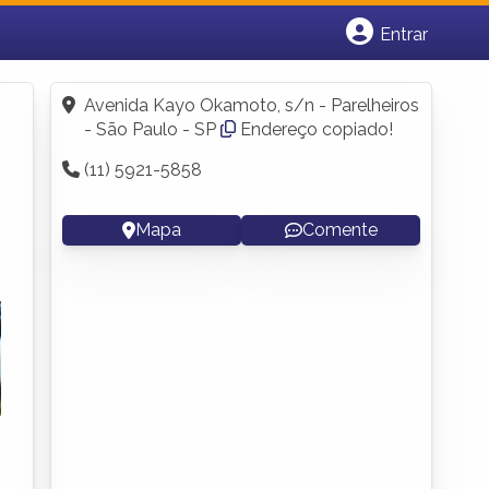
Entrar
Cadastrar empresa
Fazer login
Avenida Kayo Okamoto, s/n - Parelheiros
Criar conta
- São Paulo - SP
Endereço copiado!
(11) 5921-5858
Mapa
Comente