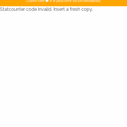
Criado com ❤️ e ☕ pelo time do EncontraBrasil
Statcounter code invalid. Insert a fresh copy.