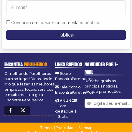
Concordo em tornar meu comentário público
ENCONTRA
PARELHEIROS
LINKS RÁPIDOS
NOVIDADES POR E-
MAIL
O melhor de Parelheiros
Sobre
num só lugar! Dicas, onde
EncontraParelheiros
Receba grátis as
ir, o que fazer, as melhores
principais notícias,
Fale com o
empresas, locais, serviços
dicas e promoções
EncontraParelheiros
e muito mais no guia
Encontra Parelheiros.
ANUNCIE
:
Com
destaque
|
Grátis
Termos
|
Privacidade
|
Sitemap