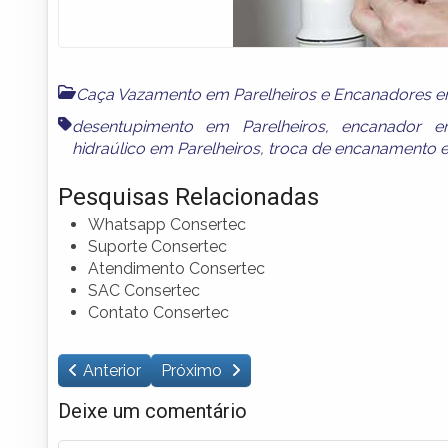
Caça Vazamento em Parelheiros
e
Encanadores em
desentupimento em Parelheiros
,
encanador em
hidraúlico em Parelheiros
,
troca de encanamento e
Pesquisas Relacionadas
Whatsapp Consertec
Suporte Consertec
Atendimento Consertec
SAC Consertec
Contato Consertec
Anterior
Próximo
Deixe um comentário