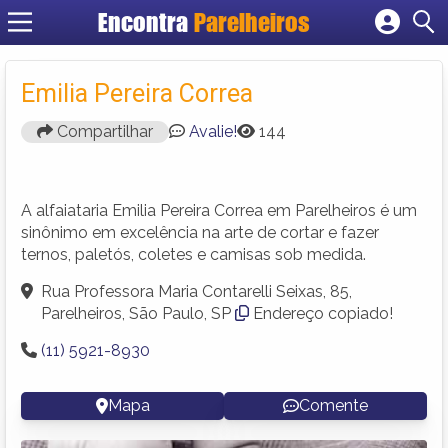
Encontra
Parelheiros
Cadastrar empresa
Fazer login
Emilia Pereira Correa
Criar conta
Compartilhar
Avalie!
144
A alfaiataria Emilia Pereira Correa em Parelheiros é um
sinônimo em excelência na arte de cortar e fazer
ternos, paletós, coletes e camisas sob medida.
Rua Professora Maria Contarelli Seixas, 85,
Parelheiros, São Paulo, SP
Endereço copiado!
(11) 5921-8930
Mapa
Comente