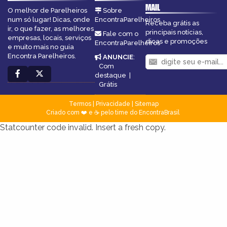
MAIL
O melhor de Parelheiros
Sobre
num só lugar! Dicas, onde
EncontraParelheiros
Receba grátis as
ir, o que fazer, as melhores
principais notícias,
Fale com o
empresas, locais, serviços
dicas e promoções
EncontraParelheiros
e muito mais no guia
Encontra Parelheiros.
ANUNCIE
:
Com
destaque
|
Grátis
Termos
|
Privacidade
|
Sitemap
Criado com ❤️ e ☕ pelo time do EncontraBrasil
Statcounter code invalid. Insert a fresh copy.