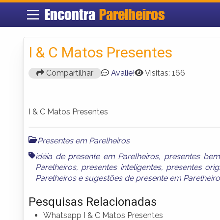
Encontra
Parelheiros
I & C Matos Presentes
Compartilhar
Avalie!
Visitas: 166
I & C Matos Presentes
Presentes em Parelheiros
idéia de presente em Parelheiros
,
presentes bem
Parelheiros
,
presentes inteligentes
,
presentes orig
Parelheiros
e
sugestões de presente em Parelheir
Pesquisas Relacionadas
Whatsapp I & C Matos Presentes