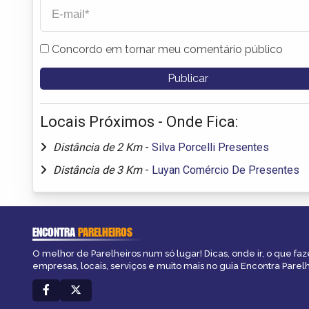
Concordo em tornar meu comentário público
Locais Próximos - Onde Fica:
Distância de 2 Km
-
Silva Porcelli Presentes
Distância de 3 Km
-
Luyan Comércio De Presentes
ENCONTRA
PARELHEIROS
O melhor de Parelheiros num só lugar! Dicas, onde ir, o que faz
empresas, locais, serviços e muito mais no guia Encontra Parelh