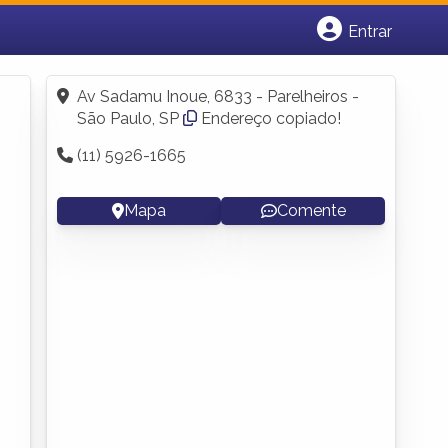
Entrar
Cadastrar empresa
Fazer login
Av Sadamu Inoue, 6833 - Parelheiros -
Criar conta
São Paulo, SP
Endereço copiado!
(11) 5926-1665
Mapa
Comente