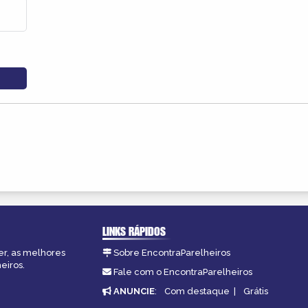
LINKS RÁPIDOS
er, as melhores
Sobre EncontraParelheiros
eiros.
Fale com o EncontraParelheiros
ANUNCIE
:
Com destaque
|
Grátis