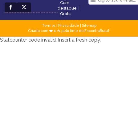
Com
destaque
|
Grátis
Termos
|
Privacidade
|
Sitemap
Criado com ❤️ e ☕ pelo time do EncontraBrasil
Statcounter code invalid. Insert a fresh copy.