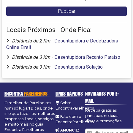
Locais Próximos - Onde Fica:
Distância de 2 Km
-
Desentupidora e Dedetizadora
Online Eireli
Distância de 3 Km
-
Desentupidora Recanto Paraíso
Distância de 3 Km
-
Desentupidora Solução
ENCONTRA
PARELHEIROS
LINKS RÁPIDOS
NOVIDADES POR E-
MAIL
O melhor de Parelheiros
Sobre
num só lugar! Dicas, onde
EncontraParelheiros
Receba grátis as
ir, o que fazer, as melhores
principais notícias,
Fale com o
empresas, locais, serviços
dicas e promoções
EncontraParelheiros
e muito mais no guia
Encontra Parelheiros.
ANUNCIE
: