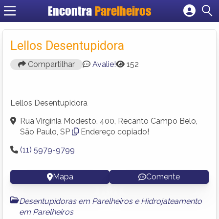
Encontra
Parelheiros
Cadastrar empresa
Fazer login
Lellos Desentupidora
Criar conta
Compartilhar
Avalie!
152
Lellos Desentupidora
Rua Virgínia Modesto, 400, Recanto Campo Belo,
São Paulo, SP
Endereço copiado!
(11) 5979-9799
Mapa
Comente
Desentupidoras em Parelheiros
e
Hidrojateamento
em Parelheiros