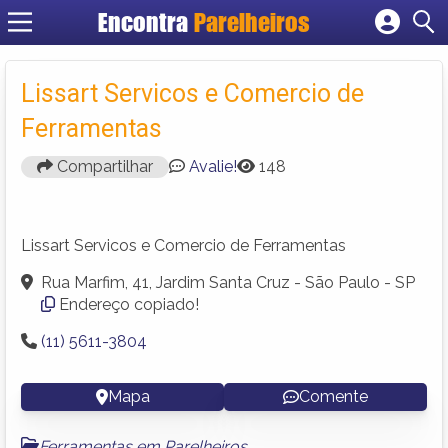
Encontra
Parelheiros
Cadastrar empresa
Fazer login
Lissart Servicos e Comercio de
Criar conta
Ferramentas
Compartilhar
Avalie!
148
Lissart Servicos e Comercio de Ferramentas
Rua Marfim, 41, Jardim Santa Cruz - São Paulo - SP
Endereço copiado!
(11) 5611-3804
Mapa
Comente
Ferramentas em Parelheiros