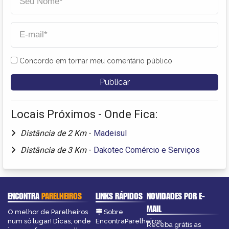
Concordo em tornar meu comentário público
Locais Próximos - Onde Fica:
Distância de 2 Km
-
Madeisul
Distância de 3 Km
-
Dakotec Comércio e Serviços
ENCONTRA
PARELHEIROS
LINKS RÁPIDOS
NOVIDADES POR E-
MAIL
O melhor de Parelheiros
Sobre
num só lugar! Dicas, onde
EncontraParelheiros
Receba grátis as