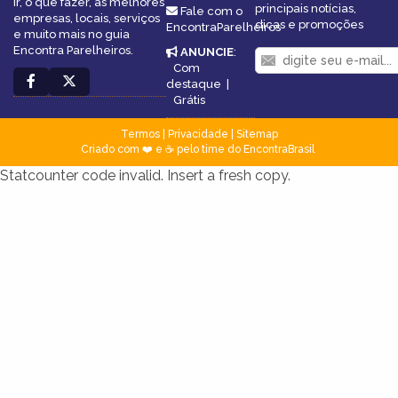
ir, o que fazer, as melhores
principais notícias,
Fale com o
empresas, locais, serviços
dicas e promoções
EncontraParelheiros
e muito mais no guia
Encontra Parelheiros.
ANUNCIE
:
Com
destaque
|
Grátis
Termos
|
Privacidade
|
Sitemap
Criado com ❤️ e ☕ pelo time do EncontraBrasil
Statcounter code invalid. Insert a fresh copy.