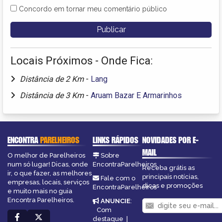
Concordo em tornar meu comentário público
Locais Próximos - Onde Fica:
Distância de 2 Km
-
Lang
Distância de 3 Km
-
Aruam Bazar E Armarinhos
ENCONTRA
PARELHEIROS
LINKS RÁPIDOS
NOVIDADES POR E-
MAIL
O melhor de Parelheiros
Sobre
num só lugar! Dicas, onde
EncontraParelheiros
Receba grátis as
ir, o que fazer, as melhores
principais notícias,
Fale com o
empresas, locais, serviços
dicas e promoções
EncontraParelheiros
e muito mais no guia
Encontra Parelheiros.
ANUNCIE
:
Com
destaque
|