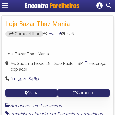
Encontra
Parelheiros
Cadastrar empresa
Fazer login
Loja Bazar Thaz Mania
Criar conta
Compartilhar
Avalie!
426
Loja Bazar Thaz Mania
Av. Sadamu Inoue, 18 - São Paulo - SP
Endereço
copiado!
(11) 5921-8469
Mapa
Comente
Armarinhos em Parelheiros
armarinhos atacado em Parelheiros
,
armarinhos