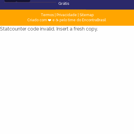
Grátis
Termos
|
Privacidade
|
Sitemap
Criado com ❤️ e ☕ pelo time do EncontraBrasil
Statcounter code invalid. Insert a fresh copy.