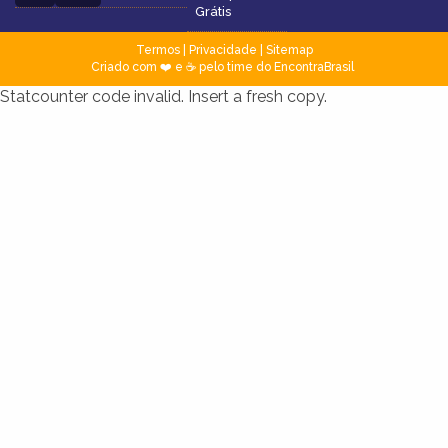
Grátis
Termos
|
Privacidade
|
Sitemap
Criado com ❤️ e ☕ pelo time do EncontraBrasil
Statcounter code invalid. Insert a fresh copy.