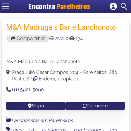
Encontra
Parelheiros
Cadastrar empresa
Fazer login
M&A Madruga s Bar e Lanchonete
Criar conta
Compartilhar
Avalie!
174
M&A Madruga s Bar e Lanchonete
Praça Júlio César Campos, 204 - Parelheiros, São
Paulo, SP
Endereço copiado!
(11) 5921-5090
Mapa
Comente
Lanchonetes em Parelheiros
cafés em Parelheiros
,
hamburguers em