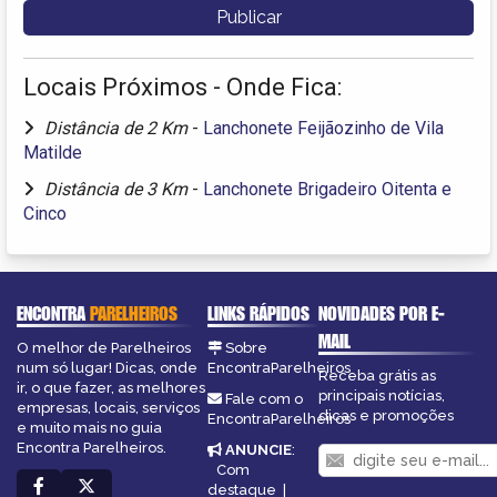
Locais Próximos - Onde Fica:
Distância de 2 Km
-
Lanchonete Feijãozinho de Vila
Matilde
Distância de 3 Km
-
Lanchonete Brigadeiro Oitenta e
Cinco
ENCONTRA
PARELHEIROS
LINKS RÁPIDOS
NOVIDADES POR E-
MAIL
O melhor de Parelheiros
Sobre
num só lugar! Dicas, onde
EncontraParelheiros
Receba grátis as
ir, o que fazer, as melhores
principais notícias,
Fale com o
empresas, locais, serviços
dicas e promoções
EncontraParelheiros
e muito mais no guia
Encontra Parelheiros.
ANUNCIE
:
Com
destaque
|