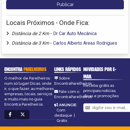
Locais Próximos - Onde Fica:
Distância de 2 Km
-
Dr Car Auto Mecânica
Distância de 3 Km
-
Carlos Alberto Areas Rodrigues
ENCONTRA
PARELHEIROS
LINKS RÁPIDOS
NOVIDADES POR E-
MAIL
O melhor de Parelheiros
Sobre
num só lugar! Dicas, onde
EncontraParelheiros
Receba grátis as
ir, o que fazer, as melhores
principais notícias,
Fale com o
empresas, locais, serviços
dicas e promoções
EncontraParelheiros
e muito mais no guia
Encontra Parelheiros.
ANUNCIE
:
Com
destaque
|
Grátis