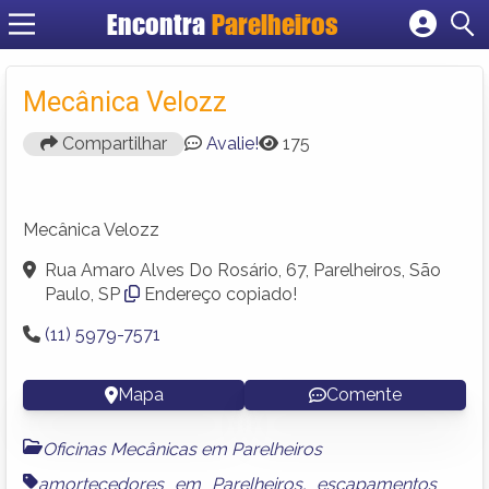
Encontra
Parelheiros
Cadastrar empresa
Fazer login
Mecânica Velozz
Criar conta
Compartilhar
Avalie!
175
Mecânica Velozz
Rua Amaro Alves Do Rosário, 67, Parelheiros, São
Paulo, SP
Endereço copiado!
(11) 5979-7571
Mapa
Comente
Oficinas Mecânicas em Parelheiros
amortecedores em Parelheiros
,
escapamentos