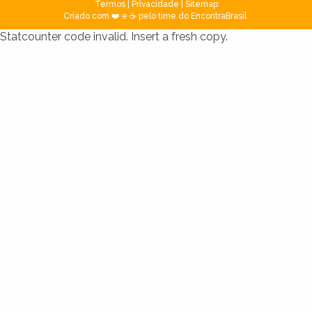
Termos
|
Privacidade
|
Sitemap
Criado com ❤️ e ☕ pelo time do EncontraBrasil
Statcounter code invalid. Insert a fresh copy.