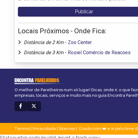
Locais Próximos - Onde Fica:
Distância de 2 Km
-
Zoo Center
Distância de 3 Km
-
Rosiel Comércio de Reacoes
ENCONTRA
PARELHEIROS
O melhor de Parelheiros num só lugar! Dicas, onde ir, o que faz
empresas, locais, serviços e muito mais no guia Encontra Parelh
Termos
|
Privacidade
|
Sitemap
Criado com ❤️ e ☕ pelo time d
Statcounter code invalid. Insert a fresh copy.