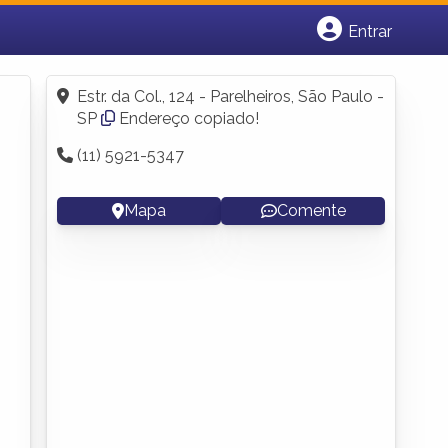
Entrar
Cadastrar empresa
Fazer login
Estr. da Col., 124 - Parelheiros, São Paulo -
Criar conta
SP
Endereço copiado!
(11) 5921-5347
Mapa
Comente