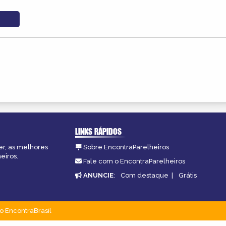
LINKS RÁPIDOS
er, as melhores
Sobre EncontraParelheiros
eiros.
Fale com o EncontraParelheiros
ANUNCIE
:
Com destaque
|
Grátis
o EncontraBrasil