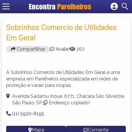
Encontra
Parelheiros
Cadastrar empresa
Fazer login
Sobrinhos Comercio de Utilidades
Criar conta
Em Geral
Compartilhar
Avalie!
267
A Sobrinhos Comercio de Utilidades Em Geral é uma
empresa em Parelheiros especializada em redes de
proteção e varais para roupas.
Avenida Sadamu Inoue, 6771, Chácara São Silvestre,
São Paulo, SP
Endereço copiado!
(11) 5920-8195
Mapa
Comente