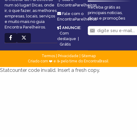
num só lugar! Dicas, onde
EncontraParelheiros
Receba grátis as
ir, o que fazer, as melhores
principais notícias,
Fale com o
empresas, locais, serviços
dicas e promoções
EncontraParelheiros
e muito mais no guia
Encontra Parelheiros.
ANUNCIE
:
Com
destaque
|
Grátis
Termos
|
Privacidade
|
Sitemap
Criado com ❤️ e ☕ pelo time do EncontraBrasil
Statcounter code invalid. Insert a fresh copy.