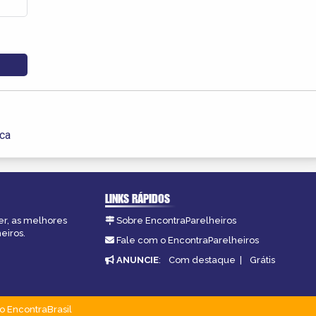
ica
LINKS RÁPIDOS
er, as melhores
Sobre EncontraParelheiros
eiros.
Fale com o EncontraParelheiros
ANUNCIE
:
Com destaque
|
Grátis
o EncontraBrasil