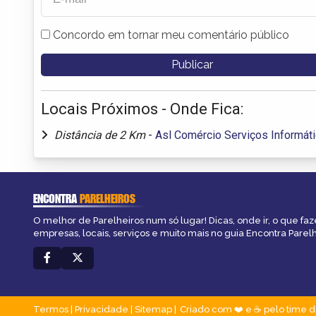
Concordo em tornar meu comentário público
Locais Próximos - Onde Fica:
Distância de 2 Km
-
Asl Comércio Serviços Informát
ENCONTRA
PARELHEIROS
O melhor de Parelheiros num só lugar! Dicas, onde ir, o que faz
empresas, locais, serviços e muito mais no guia Encontra Parelh
Termos
|
Privacidade
|
Sitemap
Criado com ❤️ e ☕ pelo time d